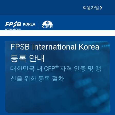
콘
회원가입
텐
츠
로
건
너
뛰
FPSB International Korea
기
등록 안내
®
대한민국 내 CFP
자격 인증 및 갱
신을 위한 등록 절차