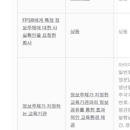
FPSB에게 특정 정
보주체에 대한 사
상동
상동
실확인을 요청한
회사
아이디
밀번호
영문)
생년월
정보주체가 지정한
주국가
교육기관과의 정보
번호,
정보주체가 지정하
공유를 통한 효과
명관련
는 교육기관
적인 교육환경 제
발행날
공
간, 